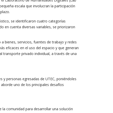
te el Laboratorio de Humanidades Digitales (Lab
pequeña escala que involucran la participación
 plazo.
tico, se identificaron cuatro categorías
o en cuenta diversas variables, se priorizaron
.
a bienes, servicios, fuentes de trabajo y redes
más eficaces en el uso del espacio y que generan
 transporte privado individual, a través de una
ntes y personas egresadas de UTEC, poniéndoles
e aborde uno de los principales desafíos
e la comunidad para desarrollar una solución