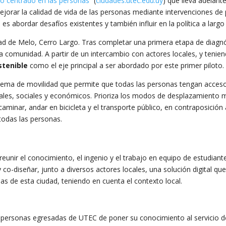
o centrado en las personas”
(
ciudades.utec.edu.uy
) que lleva adelan
jorar la calidad de vida de las personas mediante intervenciones de 
 es abordar desafíos existentes y también influir en la política a largo
ad de Melo, Cerro Largo. Tras completar una primera etapa de diagnós
 comunidad. A partir de un intercambio con actores locales, y teniend
stenible
como el eje principal a ser abordado por este primer piloto
stema de movilidad que permite que todas las personas tengan acceso 
tales, sociales y económicos. Prioriza los modos de desplazamiento 
nar, andar en bicicleta y el transporte público, en contraposición al
 todas las personas.
reunir el conocimiento, el ingenio y el trabajo en equipo de estudia
 co-diseñar, junto a diversos actores locales, una solución digital qu
nas de esta ciudad, teniendo en cuenta el contexto local.
y personas egresadas de UTEC de poner su conocimiento al servicio d