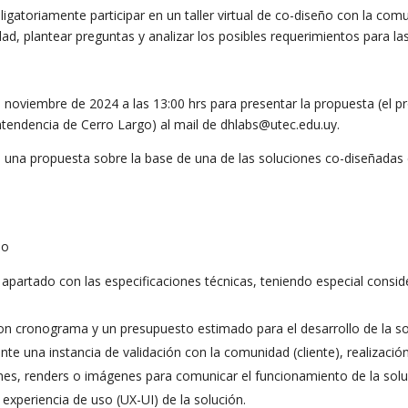
igatoriamente participar en un taller virtual de co-diseño con la comu
d, plantear preguntas y analizar los posibles requerimientos para las 
e noviembre de 2024 a las 13:00 hrs para presentar la propuesta (el 
tendencia de Cerro Largo) al mail de dhlabs@utec.edu.uy.
e una propuesta sobre la base de una de las soluciones co-diseñad
po
 apartado con las especificaciones técnicas, teniendo especial conside
con cronograma y un presupuesto estimado para el desarrollo de la sol
 una instancia de validación con la comunidad (cliente), realización 
mes, renders o imágenes para comunicar el funcionamiento de la sol
 experiencia de uso (UX-UI) de la solución.