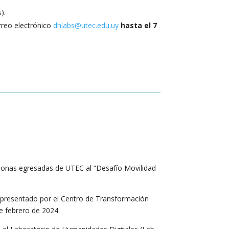
).
orreo electrónico
dhlabs@utec.edu.uy
hasta el 7
rsonas egresadas de UTEC al “Desafío Movilidad
, presentado por el Centro de Transformación
e febrero de 2024.