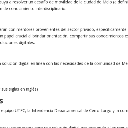
buya a resolver un desafío de movilidad de la ciudad de Melo (a defi
n de conocimiento interdisciplinario.
ntarán con mentores provenientes del sector privado, específicament
papel crucial al brindar orientación, compartir sus conocimientos e
oluciones digitales.
 solución digital en línea con las necesidades de la comunidad de Melo
 sus siglas en inglés)
os
el equipo UTEC, la Intendencia Departamental de Cerro Largo y la co
nicas y cronograma para una solución digital que responda a los requ